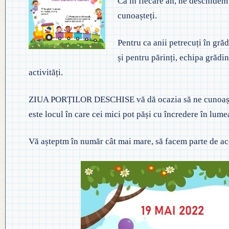
Ca în fiecare an, ne deschidem
◎ EVALUA
◎ GHID ÎNVĂȚĂMÂNT PREȘCO
cunoașteți.
◎ ACHIZIȚII
◎ ORDIN P
◎ CRITERII DE DEPARTAJARE
Pentru ca anii petrecuți în grăd
NAȚIONAL
◎ DOCUMENTE UTILE
și pentru părinți, echipa grădin
◎ ORDIN PRIVIND ÎNSCRIEREA 
◎ ADMITER
◎ REGULAMENT INTERN
activități.
PREȘCOLAR 2025-2026
◎ ADMITE
◎ REGULAMENT ORGANIZARE
ZIUA PORȚILOR DESCHISE vă dă ocazia să ne cunoașteți
PROFESION
este locul în care cei mici pot păși cu încredere în lumea
◎ FIȘĂ EVALUARE PERSONAL
◎ PROCED
Vă așteptm în număr cât mai mare, să facem parte de ac
◎ ÎNCADRARE PROFESORI
– EXAMENE
◎ PROFESORI LA CLASE
◎ DECLARAȚII INTERESE
◎ TRANSPARENTA VENITURI
◎ 2025