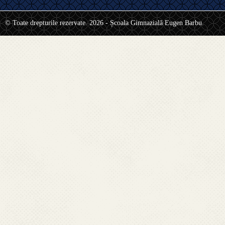
© Toate drepturile rezervate. 2026 - Școala Gimnazială Eugen Barbu.