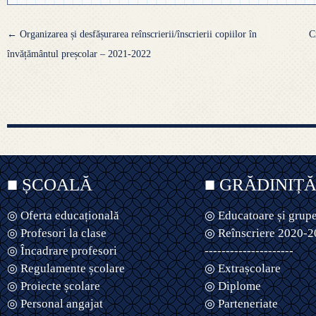
Navigare
←
Organizarea și desfășurarea reînscrierii/înscrierii copiilor în
C
articole
învățământul preșcolar – 2021-2022
■ ȘCOALĂ
■ GRĂDINIȚ
◎ Oferta educațională
◎ Educatoare și grup
◎ Profesori la clase
◎ Reînscriere 2020-
◎ Încadrare profesori
---------------------
◎ Regulamente școlare
◎ Extrașcolare
◎ Proiecte școlare
◎ Diplome
◎ Personal angajat
◎ Parteneriate