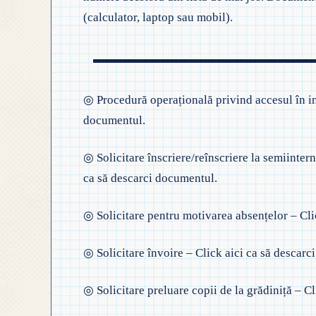
◎
(calculator, laptop sau mobil).
◎ GHID ÎNVĂȚĂMÂNT
◎ ACHIZIȚII
◎
◎ CRITERII DE DEPAR
N
◎ DOCUMENTE UTILE
◎ ORDIN PRIVIND ÎNS
◎
◎ REGULAMENT INTERN
◎
Procedură operațională privind accesul în ins
PREȘCOLAR 2025-2026
documentul
.
◎
◎ REGULAMENT ORGANIZARE
P
◎
Solicitare înscriere/reînscriere la semiinter
◎ FIȘĂ EVALUARE PERSONAL
ca să descarci documentul
.
◎
◎ ÎNCADRARE PROFESORI
–
◎
Solicitare pentru motivarea absențelor – Cli
◎ PROFESORI LA CLASE
◎
Solicitare învoire – Click aici ca să descar
◎ DECLARAȚII INTERESE
◎
Solicitare preluare copii de la grădiniță – C
◎ TRANSPARENTA VENITURI