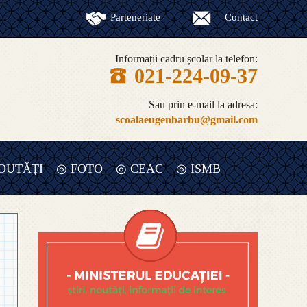
Parteneriate
Contact
Informații cadru școlar la telefon:
021-224-09-37
Sau prin e-mail la adresa:
scoalaeugenbarbu@gmail.com
OUTĂȚI
◎ FOTO
◎ CEAC
◎ ISMB
◎ RAPORT ANUAL DE EVALUARE
INTERNA