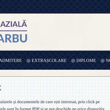
ADMITERE
◎ EXTRAȘCOLARE
◎ DIPLOME
◎ N
 ADMITERE ÎNVĂȚĂMÂNT
◎ PLANIFICARE SĂPTĂMÂNA
RIMAR – 2025-2026
VERDE – PREȘCOLAR – 2025
E
UPE
 ORDIN PRIVIND ÎNSCRIEREA ÎN
◎ SĂPTĂMÂNA VERDE –
MÂNT
NVĂȚĂMÂNT 2025-2026
ÎNVĂȚĂMÂNT PREȘCOLAR
ularele și documentele de care ești interesat, prin click pe
REȘCOLAR
ele sunt în format PDF și se pot deschide pe orice dispozitiv