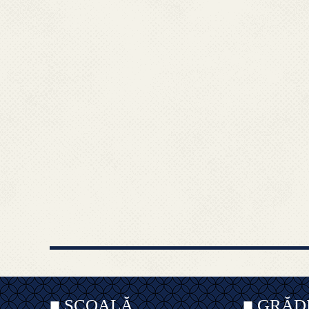
■ ȘCOALĂ
■ GRĂD