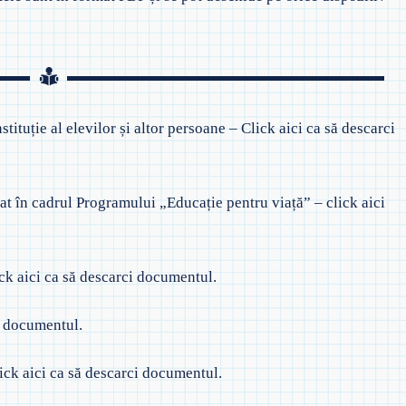
 EVALUAREA NAȚIONALĂ
◎ SĂPTĂMÂNA VERDE –
 PREȘCOLAR
ÎNVĂȚĂMÂNT PRIMAR
 ORDIN PRIVIND EVALUAREA
TAJARE
AȚIONALĂ
◎ SĂPTĂMÂNA VERDE –
ÎNVĂȚĂMÂNT GIMNAZIAL
CRIEREA ÎN
 ADMITERE LICEU
tituție al elevilor și altor persoane – Click aici ca să descarci
 ADMITERE ÎNVĂŢĂMÂNT
ROFESIONAL ŞI/SAU DUAL
nat în cadrul Programului „Educație pentru viață” – click aici
 PROCEDURĂ EGALIZARE ȘANSE
 EXAMENE NAȚIONALE 2021
ck aici ca să descarci documentul.
ci documentul.
lick aici ca să descarci documentul.
◎ 2025