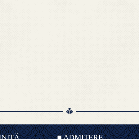
INIȚĂ
■ ADMITERE