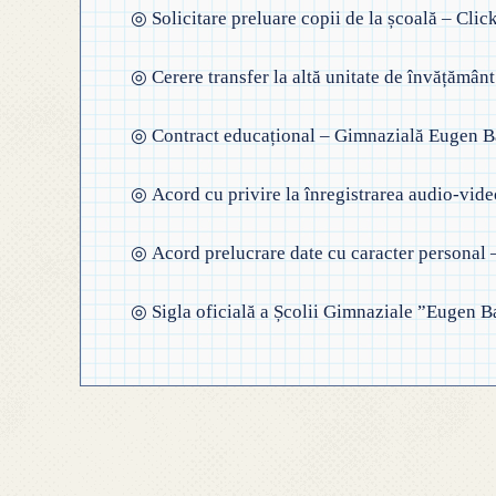
◎
Solicitare preluare copii de la școală – Clic
◎ PLAN DE DEZVOLTARE
INSTITUȚIONALĂ
◎
Cerere transfer la altă unitate de învățămân
◎
Contract educațional – Gimnazială Eugen Ba
◎
Acord cu privire la înregistrarea audio-vide
◎
Acord prelucrare date cu caracter personal 
◎
Sigla oficială a Școlii Gimnaziale ”Eugen B