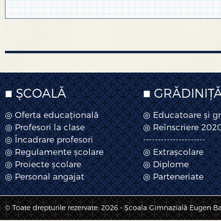
■ ȘCOALĂ
■ GRĂDINIȚ
◎ Oferta educațională
◎ Educatoare și g
◎ Profesori la clase
◎ Reînscriere 202
◎ Încadrare profesori
---------------------
◎ Regulamente școlare
◎ Extrașcolare
◎ Proiecte școlare
◎ Diplome
◎ Personal angajat
◎ Parteneriate
© Toate drepturile rezervate. 2026 - Școala Gimnazială Eugen B