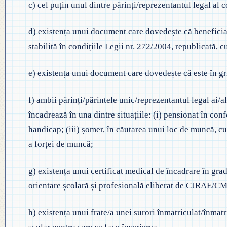
c) cel puțin unul dintre părinți/reprezentantul legal al
d) existența unui document care dovedește că beneficiaz
stabilită în condițiile Legii nr. 272/2004, republicată, c
e) existența unui document care dovedește că este în gr
f) ambii părinți/părintele unic/reprezentantul legal ai/al
încadrează în una dintre situațiile: (i) pensionat în conf
handicap; (iii) șomer, în căutarea unui loc de muncă, 
a forței de muncă;
g) existența unui certificat medical de încadrare în grad
orientare școlară și profesională eliberat de CJRAE/
h) existența unui frate/a unei surori înmatriculat/înmat