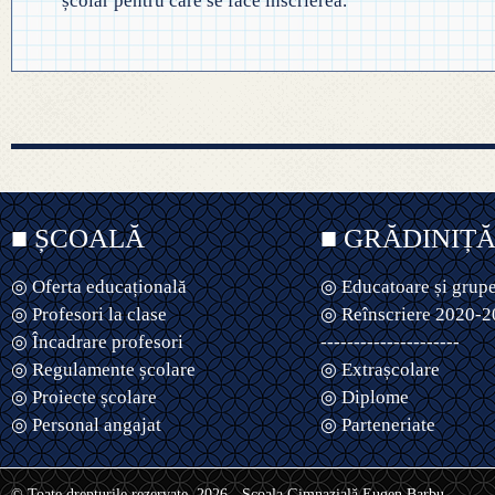
școlar pentru care se face înscrierea.
■ ȘCOALĂ
■ GRĂDINIȚ
◎ Oferta educațională
◎ Educatoare și grup
◎ Profesori la clase
◎ Reînscriere 2020-
◎ Încadrare profesori
---------------------
◎ Regulamente școlare
◎ Extrașcolare
◎ Proiecte școlare
◎ Diplome
◎ Personal angajat
◎ Parteneriate
© Toate drepturile rezervate. 2026 - Școala Gimnazială Eugen Barbu.