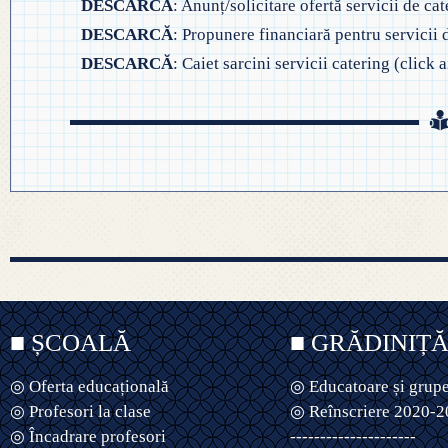
DESCARCĂ
: Anunț/solicitare ofertă servicii de cat
DESCARCĂ
: Propunere financiară pentru servicii d
DESCARCĂ
: Caiet sarcini servicii catering (click a
■ ȘCOALĂ
■ GRĂDINIȚ
◎ Oferta educațională
◎ Educatoare și grup
◎ Profesori la clase
◎ Reînscriere 2020-
◎ Încadrare profesori
---------------------