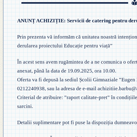
ANUNȚ ACHIZIȚIE: Servicii de catering pentru derul
Prin prezenta vă informăm că unitatea noastră intențion
derularea proiectului Educație pentru viață”
În acest sens avem rugămintea de a ne comunica o ofert
anexat, până la data de 19.09.2025, ora 10.00.
Oferta va fi depusă la sediul Școlii Gimnaziale ”Eugen Ba
0212240938, sau la adresa de e-mail achizitiie.barbu
Criterial de atribuire: ”raport calitate-pret” în condițiil
sarcini.
Detalii suplimentare pot fi puse la dispoziția dumneav