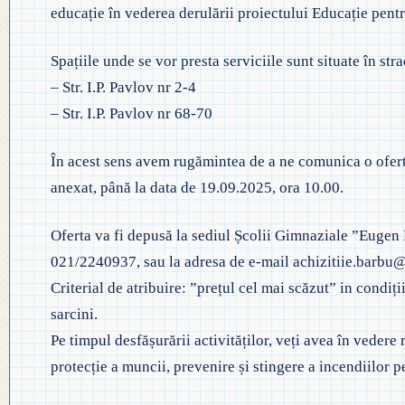
◎ EVALUA
educație în vederea derulării proiectului Educație pentr
◎ GHID ÎNVĂȚĂMÂNT PREȘCO
◎ ACHIZIȚII
◎ ORDIN P
Spațiile unde se vor presta serviciile sunt situate în str
◎ CRITERII DE DEPARTAJARE
NAȚIONAL
◎ DOCUMENTE UTILE
– Str. I.P. Pavlov nr 2-4
◎ ORDIN PRIVIND ÎNSCRIEREA 
– Str. I.P. Pavlov nr 68-70
◎ ADMITER
◎ REGULAMENT INTERN
PREȘCOLAR 2025-2026
În acest sens avem rugămintea de a ne comunica o ofert
◎ ADMITE
◎ REGULAMENT ORGANIZARE
anexat, până la data de 19.09.2025, ora 10.00.
PROFESION
◎ FIȘĂ EVALUARE PERSONAL
◎ PROCED
Oferta va fi depusă la sediul Școlii Gimnaziale ”Eugen Ba
◎ ÎNCADRARE PROFESORI
– EXAMENE
021/2240937, sau la adresa de e-mail achizitiie.barbu
Criterial de atribuire: ”prețul cel mai scăzut” in condiții
◎ PROFESORI LA CLASE
sarcini.
◎ DECLARAȚII INTERESE
Pe timpul desfășurării activităților, veți avea în vedere
protecție a muncii, prevenire și stingere a incendiilor 
◎ TRANSPARENTA VENITURI
◎ 2025