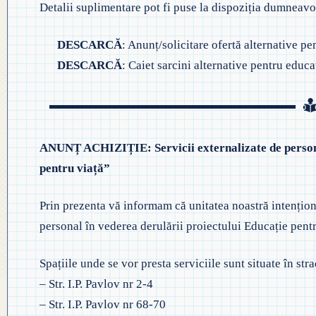
Detalii suplimentare pot fi puse la dispoziția dumneav
◎ PLAN DE DEZVOLTARE
◎ 2024
INSTITUȚIONALĂ
DESCARCĂ
: Anunț/solicitare ofertă alternative pe
◎ 2020
DESCARCĂ
: Caiet sarcini alternative pentru educaț
◎ 2019
ANUNȚ ACHIZIȚIE: Servicii externalizate de persona
pentru viață”
Prin prezenta vă informam că unitatea noastră intențion
personal în vederea derulării proiectului Educație pent
Spațiile unde se vor presta serviciile sunt situate în str
– Str. I.P. Pavlov nr 2-4
– Str. I.P. Pavlov nr 68-70