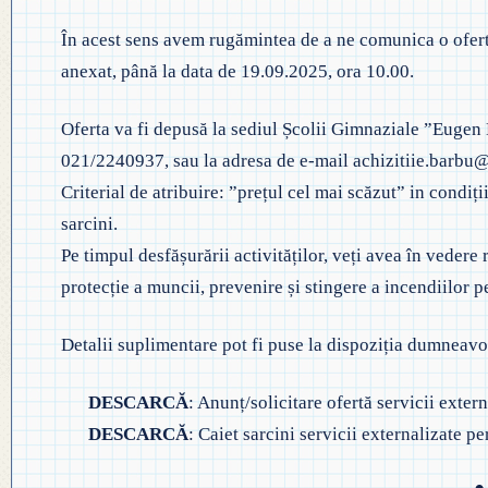
În acest sens avem rugămintea de a ne comunica o ofert
anexat, până la data de 19.09.2025, ora 10.00.
Oferta va fi depusă la sediul Școlii Gimnaziale ”Eugen Ba
021/2240937, sau la adresa de e-mail achizitiie.barbu
Criterial de atribuire: ”prețul cel mai scăzut” in condiții
sarcini.
Pe timpul desfășurării activităților, veți avea în vedere
protecție a muncii, prevenire și stingere a incendiilor 
Detalii suplimentare pot fi puse la dispoziția dumneav
DESCARCĂ
: Anunț/solicitare ofertă servicii extern
DESCARCĂ
: Caiet sarcini servicii externalizate pe