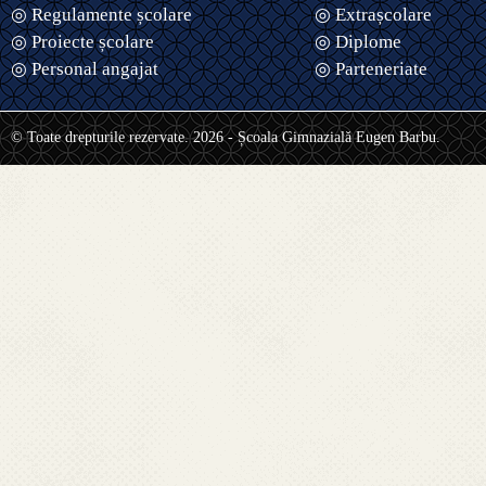
◎ Regulamente școlare
◎ Extrașcolare
◎ Proiecte școlare
◎ Diplome
◎ Personal angajat
◎ Parteneriate
© Toate drepturile rezervate. 2026 - Școala Gimnazială Eugen Barbu.