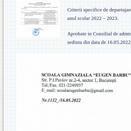
◎ EVALUA
◎ GHID ÎNVĂȚĂMÂNT PREȘCO
Criterii specifice de departaja
◎ ACHIZIȚII
◎ ORDIN P
anul scolar 2022 – 2023.
◎ CRITERII DE DEPARTAJARE
NAȚIONAL
◎ DOCUMENTE UTILE
Aprobate in Consiliul de admin
◎ ORDIN PRIVIND ÎNSCRIEREA 
◎ ADMITER
◎ REGULAMENT INTERN
sedinta din data de 16.05.2022
PREȘCOLAR 2025-2026
◎ ADMITE
◎ REGULAMENT ORGANIZARE
PROFESION
◎ FIȘĂ EVALUARE PERSONAL
◎ PROCED
◎ ÎNCADRARE PROFESORI
– EXAMENE
◎ PROFESORI LA CLASE
◎ DECLARAȚII INTERESE
◎ TRANSPARENTA VENITURI
◎ 2025