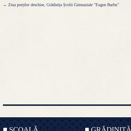
Navigare
←
Ziua porților deschise, Grădinița Școlii Gimnaziale ”Eugen Barbu”
articole
■ ȘCOALĂ
■ GRĂDINIȚ