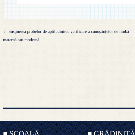
Navigare
←
Susţinerea probelor de aptitudini/de verificare a cunoştinţelor de limbă
articole
maternă sau modernă
■ ȘCOALĂ
■ GRĂDINIȚ