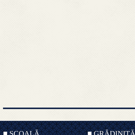
articole
■ ȘCOALĂ
■ GRĂDINIȚ