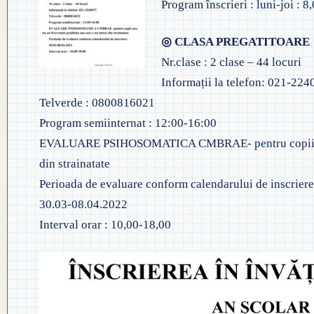
Program înscrieri : luni-joi : 
◎ EVALUA
◎ GHID ÎNVĂȚĂMÂNT PREȘCO
◎ ACHIZIȚII
◎ ORDIN P
◎ CLASA PREGATITOARE
◎ CRITERII DE DEPARTAJARE
NAȚIONAL
Nr.clase : 2 clase – 44 locuri
◎ DOCUMENTE UTILE
Informații la telefon: 021-22
◎ ORDIN PRIVIND ÎNSCRIEREA 
◎ ADMITER
◎ REGULAMENT INTERN
Telverde : 0800816021
PREȘCOLAR 2025-2026
Program semiinternat : 12:00-16:00
◎ ADMITE
◎ REGULAMENT ORGANIZARE
EVALUARE PSIHOSOMATICA CMBRAE- pentru copii care 
PROFESION
◎ FIȘĂ EVALUARE PERSONAL
din strainatate
◎ PROCED
Perioada de evaluare conform calendarului de inscriere
◎ ÎNCADRARE PROFESORI
– EXAMENE
30.03-08.04.2022
Interval orar : 10,00-18,00
◎ PROFESORI LA CLASE
◎ DECLARAȚII INTERESE
◎ TRANSPARENTA VENITURI
◎ 2025