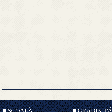
■ ȘCOALĂ
■ GRĂDINIȚ