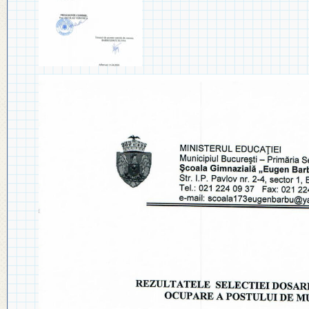
◎ EVALUA
◎ GHID ÎNVĂȚĂMÂNT PREȘCO
◎ ACHIZIȚII
◎ ORDIN P
◎ CRITERII DE DEPARTAJARE
NAȚIONAL
◎ DOCUMENTE UTILE
◎ ORDIN PRIVIND ÎNSCRIEREA 
◎ ADMITER
◎ REGULAMENT INTERN
PREȘCOLAR 2025-2026
◎ ADMITE
◎ REGULAMENT ORGANIZARE
PROFESION
◎ FIȘĂ EVALUARE PERSONAL
◎ PROCED
◎ ÎNCADRARE PROFESORI
– EXAMENE
◎ PROFESORI LA CLASE
◎ DECLARAȚII INTERESE
◎ TRANSPARENTA VENITURI
◎ 2025