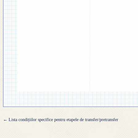
Navigare
←
Lista condițiilor specifice pentru etapele de transfer/pretransfer
articole