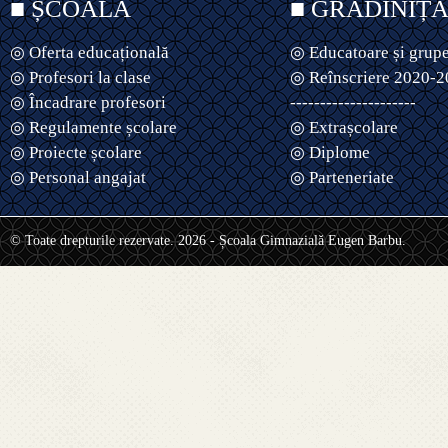
■ ȘCOALĂ
■ GRĂDINIȚ
◎ Oferta educațională
◎ Educatoare și grup
◎ Profesori la clase
◎ Reînscriere 2020-
◎ Încadrare profesori
---------------------
◎ Regulamente școlare
◎ Extrașcolare
◎ Proiecte școlare
◎ Diplome
◎ Personal angajat
◎ Parteneriate
© Toate drepturile rezervate. 2026 - Școala Gimnazială Eugen Barbu.