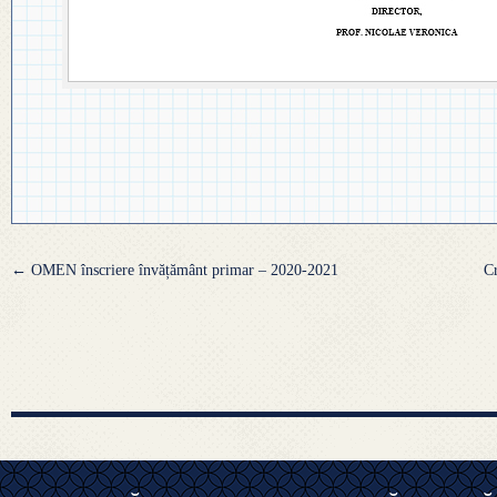
Navigare
←
OMEN înscriere învățământ primar – 2020-2021
Cr
articole