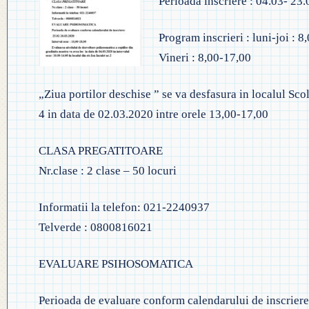
Perioada inscriere : 04.03- 23
◎ EVALUA
◎ GHID ÎNVĂȚĂMÂNT PREȘCO
◎ ACHIZIȚII
Program inscrieri : luni-joi : 8
◎ ORDIN P
◎ CRITERII DE DEPARTAJARE
Vineri : 8,00-17,00
NAȚIONAL
◎ DOCUMENTE UTILE
◎ ORDIN PRIVIND ÎNSCRIEREA 
◎ ADMITER
„Ziua portilor deschise ” se va desfasura in localul Sc
◎ REGULAMENT INTERN
PREȘCOLAR 2025-2026
4 in data de 02.03.2020 intre orele 13,00-17,00
◎ ADMITE
◎ REGULAMENT ORGANIZARE
PROFESION
CLASA PREGATITOARE
◎ FIȘĂ EVALUARE PERSONAL
Nr.clase : 2 clase – 50 locuri
◎ PROCED
◎ ÎNCADRARE PROFESORI
– EXAMENE
Informatii la telefon: 021-2240937
◎ PROFESORI LA CLASE
Telverde : 0800816021
◎ DECLARAȚII INTERESE
EVALUARE PSIHOSOMATICA
◎ TRANSPARENTA VENITURI
◎ 2025
Perioada de evaluare conform calendarului de inscriere