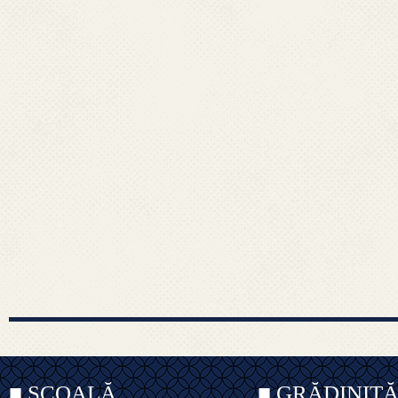
■ ȘCOALĂ
■ GRĂDINIȚ