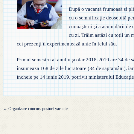
◎ EVALUA
◎ GHID ÎNVĂȚĂMÂNT PREȘCO
După o vacanţă frumoasă şi plă
◎ ACHIZIȚII
◎ ORDIN P
cu o semnificaţie deosebită pen
◎ CRITERII DE DEPARTAJARE
NAȚIONAL
cunoaşterii şi a acumulării de 
◎ DOCUMENTE UTILE
cu zi. Trăim astăzi cu toţii un
◎ ORDIN PRIVIND ÎNSCRIEREA 
◎ ADMITER
◎ REGULAMENT INTERN
cei prezenţi îl experimentează unic în felul său.
PREȘCOLAR 2025-2026
◎ ADMITE
◎ REGULAMENT ORGANIZARE
Primul semestru al anului şcolar 2018-2019 are 34 de s
PROFESION
însumează 168 de zile lucrătoare (34 de săptămâni), iar
◎ FIȘĂ EVALUARE PERSONAL
încheie pe 14 iunie 2019, potrivit ministerului Educaţie
◎ PROCED
◎ ÎNCADRARE PROFESORI
– EXAMENE
◎ PROFESORI LA CLASE
Navigare
←
Organizare concurs posturi vacante
◎ DECLARAȚII INTERESE
articole
◎ TRANSPARENTA VENITURI
◎ 2025