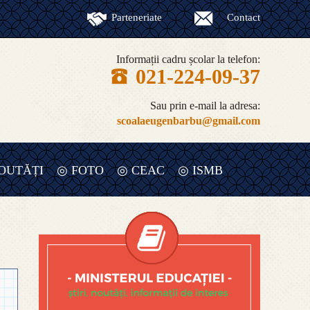
Parteneriate
Contact
Informații cadru școlar la telefon:
021-224-09-37
Sau prin e-mail la adresa:
scoalaeugenbarbu@gmail.com
OUTĂȚI
◎ FOTO
◎ CEAC
◎ ISMB
◎ RAPORT ANUAL DE EVALUARE
INTERNA