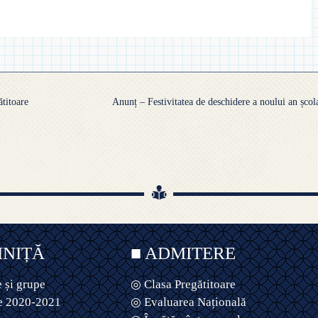
titoare
Anunț – Festivitatea de deschidere a noului an șco
INIȚĂ
■ ADMITERE
 și grupe
◎ Clasa Pregătitoare
e 2020-2021
◎ Evaluarea Națională