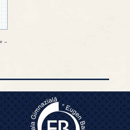
lar
→