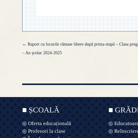
Navigare
←
Raport cu locurile rămase libere după prima etapă – Clasa pregă
articole
– An școlar 2024-2025
■ ȘCOALĂ
■ GRĂD
◎ Oferta educațională
◎ Educatoare
◎ Profesori la clase
◎ Reînscrier