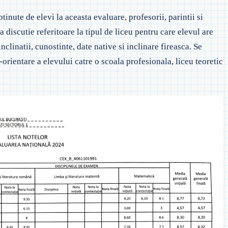
 EVALUAREA NAȚIONALĂ
◎ SĂPTĂMÂNA VERDE –
 PREȘCOLAR
tinute de elevi la aceasta evaluare, profesorii, parintii si
ÎNVĂȚĂMÂNT PRIMAR
 ORDIN PRIVIND EVALUAREA
 discutie referitoare la tipul de liceu pentru care elevul are
TAJARE
AȚIONALĂ
◎ SĂPTĂMÂNA VERDE –
inclinatii, cunostinte, date native si inclinare fireasca. Se
ÎNVĂȚĂMÂNT GIMNAZIAL
-orientare a elevului catre o scoala profesionala, liceu teoretic
CRIEREA ÎN
 ADMITERE LICEU
 ADMITERE ÎNVĂŢĂMÂNT
ROFESIONAL ŞI/SAU DUAL
 PROCEDURĂ EGALIZARE ȘANSE
 EXAMENE NAȚIONALE 2021
◎ 2025