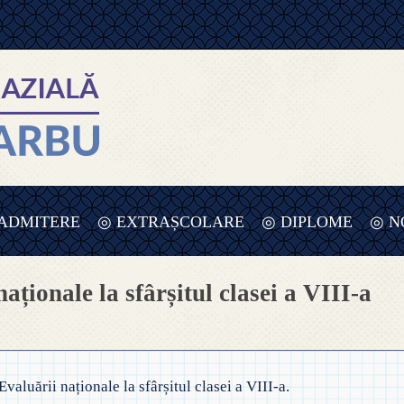
ADMITERE
◎ EXTRAȘCOLARE
◎ DIPLOME
◎ N
 ADMITERE ÎNVĂȚĂMÂNT
◎ PLANIFICARE SĂPTĂMÂNA
naționale la sfârșitul clasei a VIII-a
RIMAR – 2025-2026
VERDE – PREȘCOLAR – 2025
UPE
 ORDIN PRIVIND ÎNSCRIEREA ÎN
◎ SĂPTĂMÂNA VERDE –
MÂNT
NVĂȚĂMÂNT 2025-2026
ÎNVĂȚĂMÂNT PREȘCOLAR
REȘCOLAR
Evaluării naționale la sfârșitul clasei a VIII-a.