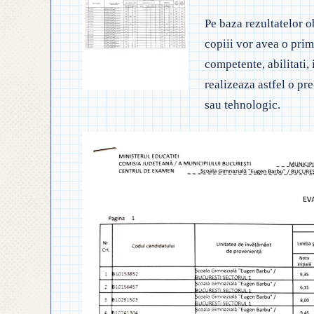
◎
◎ GHID ÎNVĂȚĂMÂNT
Pe baza rezultatelor ob
◎ ACHIZIȚII
◎
copiii vor avea o prima
◎ CRITERII DE DEPAR
N
◎ DOCUMENTE UTILE
competente, abilitati, 
realizeaza astfel o pre
◎ ORDIN PRIVIND ÎNS
◎
◎ REGULAMENT INTERN
sau tehnologic.
PREȘCOLAR 2025-2026
◎
◎ REGULAMENT ORGANIZARE
P
◎ FIȘĂ EVALUARE PERSONAL
◎
◎ ÎNCADRARE PROFESORI
–
◎ PROFESORI LA CLASE
◎ DECLARAȚII INTERESE
◎ TRANSPARENTA VENITURI