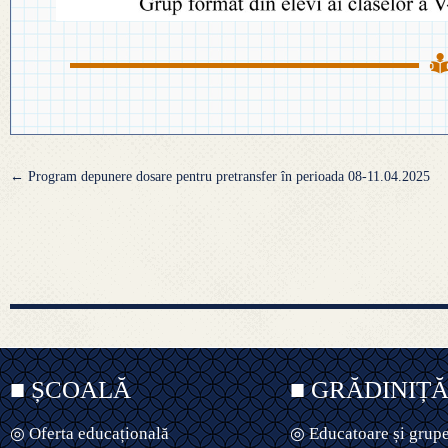
Navigare
←
Program depunere dosare pentru pretransfer în perioada 08-11.04.2025
articole
■ ȘCOALĂ
■ GRĂDINIȚ
◎ Oferta educațională
◎ Educatoare și grup