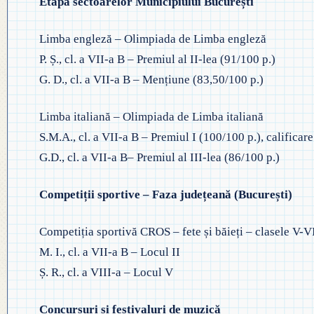
Etapa sectoarelor Municipiului București
◎ PLAN DE DEZVOLTARE
◎ 2024
INSTITUȚIONALĂ
Limba engleză – Olimpiada de Limba engleză
◎ 2020
P. Ș., cl. a VII-a B – Premiul al II-lea (91/100 p.)
◎ 2019
G. D., cl. a VII-a B – Mențiune (83,50/100 p.)
Limba italiană – Olimpiada de Limba italiană
S.M.A., cl. a VII-a B – Premiul I (100/100 p.), calificare
G.D., cl. a VII-a B– Premiul al III-lea (86/100 p.)
Competiții sportive – Faza județeană (București)
Competiția sportivă CROS – fete și băieți – clasele V-V
M. I., cl. a VII-a B – Locul II
Ș. R., cl. a VIII-a – Locul V
Concursuri și festivaluri de muzică