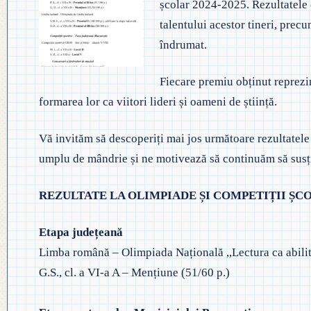
școlar 2024-2025. Rezultatele o
◎ EVALUA
◎ GHID ÎNVĂȚĂMÂNT PREȘCO
talentului acestor tineri, precu
◎ ACHIZIȚII
◎ ORDIN P
îndrumat.
◎ CRITERII DE DEPARTAJARE
NAȚIONAL
◎ DOCUMENTE UTILE
Fiecare premiu obținut reprezi
◎ ORDIN PRIVIND ÎNSCRIEREA 
◎ ADMITER
◎ REGULAMENT INTERN
formarea lor ca viitori lideri și oameni de știință.
PREȘCOLAR 2025-2026
◎ ADMITE
◎ REGULAMENT ORGANIZARE
Vă invităm să descoperiți mai jos următoare rezultatele 
PROFESION
umplu de mândrie și ne motivează să continuăm să susț
◎ FIȘĂ EVALUARE PERSONAL
◎ PROCED
◎ ÎNCADRARE PROFESORI
REZULTATE LA OLIMPIADE ȘI COMPETIȚII ȘCO
– EXAMENE
◎ PROFESORI LA CLASE
Etapa județeană
Limba română – Olimpiada Națională ,,Lectura ca abilit
◎ DECLARAȚII INTERESE
G.S., cl. a VI-a A – Mențiune (51/60 p.)
◎ TRANSPARENTA VENITURI
◎ 2025