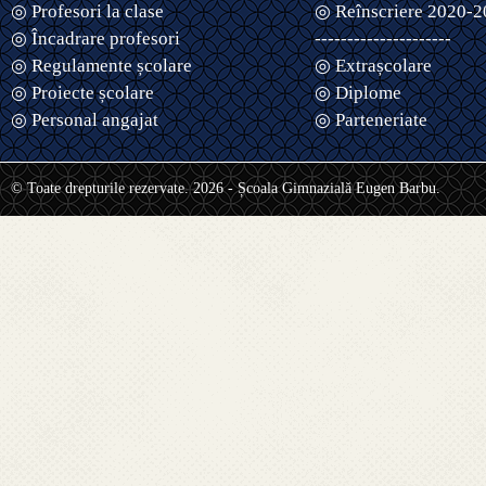
◎ Profesori la clase
◎ Reînscriere 2020-
◎ Încadrare profesori
---------------------
◎ Regulamente școlare
◎ Extrașcolare
◎ Proiecte școlare
◎ Diplome
◎ Personal angajat
◎ Parteneriate
© Toate drepturile rezervate. 2026 - Școala Gimnazială Eugen Barbu.