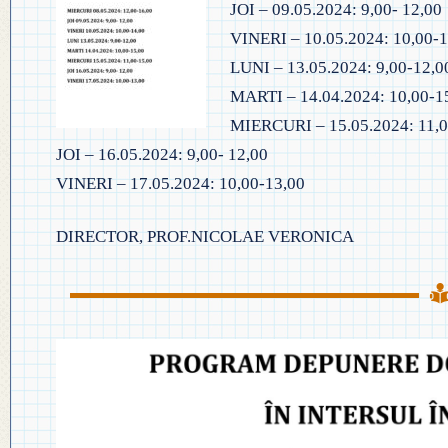
JOI – 09.05.2024: 9,00- 12,00
◎ EVALUA
◎ GHID ÎNVĂȚĂMÂNT PREȘCO
VINERI – 10.05.2024: 10,00-1
◎ ACHIZIȚII
◎ ORDIN P
LUNI – 13.05.2024: 9,00-12,0
◎ CRITERII DE DEPARTAJARE
NAȚIONAL
◎ DOCUMENTE UTILE
MARTI – 14.04.2024: 10,00-1
◎ ORDIN PRIVIND ÎNSCRIEREA 
MIERCURI – 15.05.2024: 11,0
◎ ADMITER
◎ REGULAMENT INTERN
PREȘCOLAR 2025-2026
JOI – 16.05.2024: 9,00- 12,00
◎ ADMITE
VINERI – 17.05.2024: 10,00-13,00
◎ REGULAMENT ORGANIZARE
PROFESION
◎ FIȘĂ EVALUARE PERSONAL
DIRECTOR, PROF.NICOLAE VERONICA
◎ PROCED
◎ ÎNCADRARE PROFESORI
– EXAMENE
◎ PROFESORI LA CLASE
◎ DECLARAȚII INTERESE
◎ TRANSPARENTA VENITURI
◎ 2025