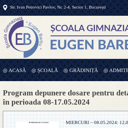
Str. Ivan Petrovici Pavlov, Nr. 2-4, Sector 1, București
◎ ACASĂ
◎ ȘCOALĂ
◎ GRĂDINIȚĂ
◎ ADMIT
◎ OFERTA EDUCAȚIONALĂ
◎ PROGRAM ZILNIC
◎ ADMITE
Program depunere dosare pentru deta
PRIMAR – 2
◎ PROIECTE ȘCOLARE
◎ EDUCATOARE ȘI GRUPE
în perioada 08-17.05.2024
◎ ORDIN P
◎ HOTĂRÂRI C.A.
◎ ÎNSCRIERE ÎNVĂȚĂMÂNT
ÎNVĂȚĂMÂN
ANTEPREȘCOLAR ȘI PREȘCOLA
MIERCURI – 08.05.2024: 12,0
◎ BUGET