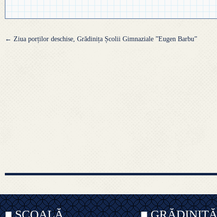
Navigare
←
Ziua porților deschise, Grădinița Școlii Gimnaziale ”Eugen Barbu”
articole
■ ȘCOALĂ
■ GRĂDINIȚ