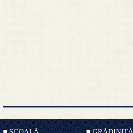
■ ȘCOALĂ
■ GRĂDINIȚ