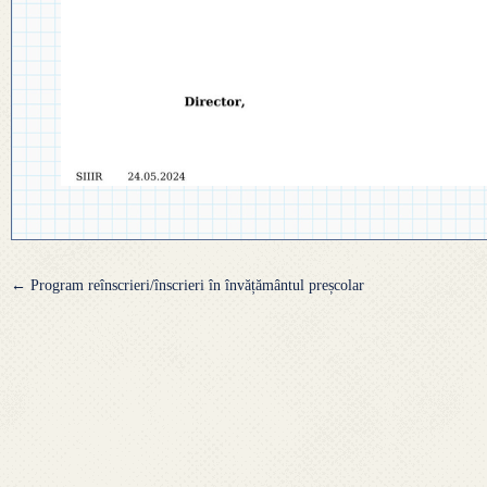
◎ PLAN DE DEZVOLTARE
◎ 2024
INSTITUȚIONALĂ
◎ 2020
◎ 2019
Navigare
←
Program reînscrieri/înscrieri în învățământul preșcolar
articole