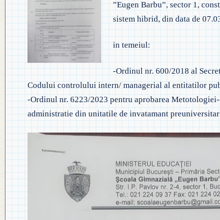
”Eugen Barbu”, sector 1, consti
◎ EVALUA
◎ GHID ÎNVĂȚĂMÂNT PREȘCO
sistem hibrid, din data de 07.0
◎ ACHIZIȚII
◎ ORDIN P
◎ CRITERII DE DEPARTAJARE
NAȚIONAL
◎ DOCUMENTE UTILE
in temeiul:
◎ ORDIN PRIVIND ÎNSCRIEREA 
◎ ADMITER
◎ REGULAMENT INTERN
-Ordinul nr. 600/2018 al Secre
PREȘCOLAR 2025-2026
Codului controlului intern/ managerial al entitatilor pu
◎ ADMITE
◎ REGULAMENT ORGANIZARE
-Ordinul nr. 6223/2023 pentru aprobarea Metotologiei-c
PROFESION
administratie din unitatile de invatamant preuniversitar
◎ FIȘĂ EVALUARE PERSONAL
◎ PROCED
◎ ÎNCADRARE PROFESORI
– EXAMENE
◎ PROFESORI LA CLASE
◎ DECLARAȚII INTERESE
◎ TRANSPARENTA VENITURI
◎ 2025