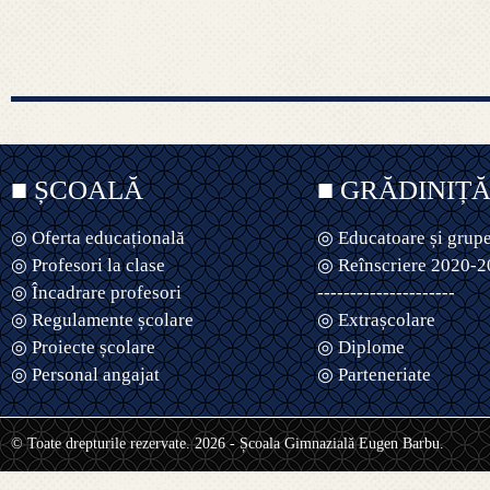
■ ȘCOALĂ
■ GRĂDINIȚ
◎ Oferta educațională
◎ Educatoare și grup
◎ Profesori la clase
◎ Reînscriere 2020-
◎ Încadrare profesori
---------------------
◎ Regulamente școlare
◎ Extrașcolare
◎ Proiecte școlare
◎ Diplome
◎ Personal angajat
◎ Parteneriate
© Toate drepturile rezervate. 2026 - Școala Gimnazială Eugen Barbu.