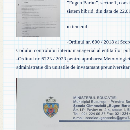
”Eugen Barbu”, sector 1, consti
◎ EVALUA
◎ GHID ÎNVĂȚĂMÂNT PREȘCO
sistem hibrid, din data de 22.0
◎ ACHIZIȚII
◎ ORDIN P
◎ CRITERII DE DEPARTAJARE
NAȚIONAL
◎ DOCUMENTE UTILE
in temeiul:
◎ ORDIN PRIVIND ÎNSCRIEREA 
◎ ADMITER
◎ REGULAMENT INTERN
-Ordinul nr. 600 / 2018 al Sec
PREȘCOLAR 2025-2026
Codului controlului intern/ managerial al entitatilor pu
◎ ADMITE
◎ REGULAMENT ORGANIZARE
-Ordinul nr. 6223 / 2023 pentru aprobarea Metotologiei-
PROFESION
administratie din unitatile de invatamant preuniversitar
◎ FIȘĂ EVALUARE PERSONAL
◎ PROCED
◎ ÎNCADRARE PROFESORI
– EXAMENE
◎ PROFESORI LA CLASE
◎ DECLARAȚII INTERESE
◎ TRANSPARENTA VENITURI
◎ 2025