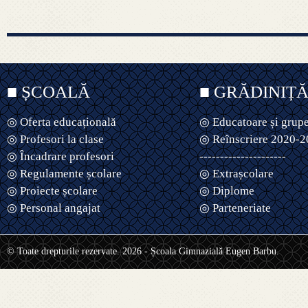
■ ȘCOALĂ
■ GRĂDINIȚ
◎ Oferta educațională
◎ Educatoare și grup
◎ Profesori la clase
◎ Reînscriere 2020-
◎ Încadrare profesori
---------------------
◎ Regulamente școlare
◎ Extrașcolare
◎ Proiecte școlare
◎ Diplome
◎ Personal angajat
◎ Parteneriate
© Toate drepturile rezervate. 2026 - Școala Gimnazială Eugen Barbu.