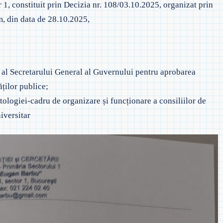
1, constituit prin Decizia nr. 108/03.10.2025, organizat prin
 EVALUAREA NAȚIONALĂ
◎ SĂPTĂMÂNA VERDE –
 PREȘCOLAR
m, din data de 28.10.2025,
ÎNVĂȚĂMÂNT PRIMAR
 ORDIN PRIVIND EVALUAREA
TAJARE
AȚIONALĂ
◎ SĂPTĂMÂNA VERDE –
ÎNVĂȚĂMÂNT GIMNAZIAL
CRIEREA ÎN
 ADMITERE LICEU
 al Secretarului General al Guvernului pentru aprobarea
ăților publice;
 ADMITERE ÎNVĂŢĂMÂNT
logiei-cadru de organizare și funcționare a consiliilor de
ROFESIONAL ŞI/SAU DUAL
iversitar
 PROCEDURĂ EGALIZARE ȘANSE
 EXAMENE NAȚIONALE 2021
◎ 2025