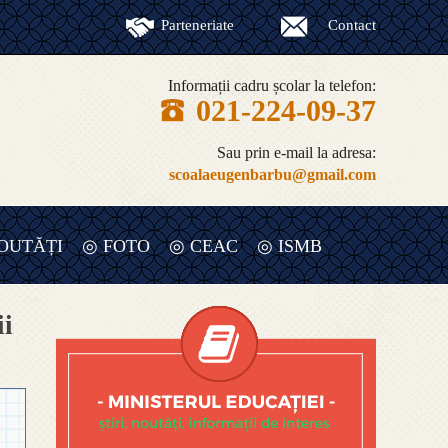
Parteneriate
Contact
Informații cadru școlar la telefon:
021-224-09-37
Sau prin e-mail la adresa:
scoalaeugenbarbu@gmail.com
OUTĂȚI
◎ FOTO
◎ CEAC
◎ ISMB
◎ RAPORT ANUAL DE EVALUARE
ii
INTERNA