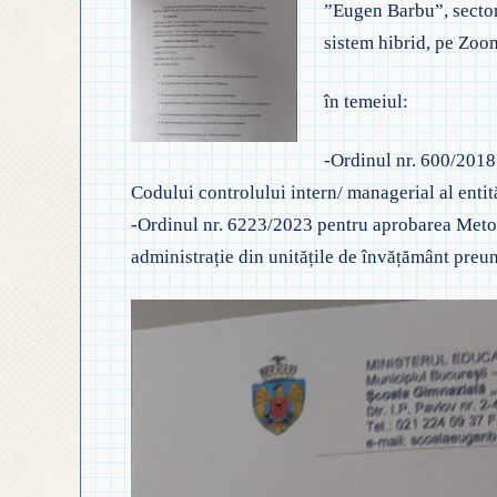
”Eugen Barbu”, sector 
◎
◎ GHID ÎNVĂȚĂMÂNT
sistem hibrid, pe Zoo
◎ ACHIZIȚII
◎
◎ CRITERII DE DEPAR
N
◎ DOCUMENTE UTILE
în temeiul:
◎ ORDIN PRIVIND ÎNS
◎
◎ REGULAMENT INTERN
-Ordinul nr. 600/2018
PREȘCOLAR 2025-2026
Codului controlului intern/ managerial al entit
◎
◎ REGULAMENT ORGANIZARE
-Ordinul nr. 6223/2023 pentru aprobarea Metoto
P
administrație din unitățile de învățământ preun
◎ FIȘĂ EVALUARE PERSONAL
◎
◎ ÎNCADRARE PROFESORI
–
◎ PROFESORI LA CLASE
◎ DECLARAȚII INTERESE
◎ TRANSPARENTA VENITURI