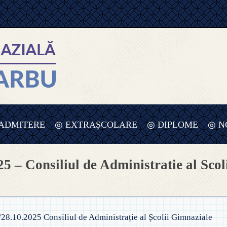
ADMITERE
◎ EXTRAȘCOLARE
◎ DIPLOME
◎ N
 ADMITERE ÎNVĂȚĂMÂNT
◎ PLANIFICARE SĂPTĂMÂNA
 Consiliul de Administratie al Scol
RIMAR – 2025-2026
VERDE – PREȘCOLAR – 2025
UPE
 ORDIN PRIVIND ÎNSCRIEREA ÎN
◎ SĂPTĂMÂNA VERDE –
MÂNT
NVĂȚĂMÂNT 2025-2026
ÎNVĂȚĂMÂNT PREȘCOLAR
REȘCOLAR
10.2025 Consiliul de Administrație al Școlii Gimnaziale