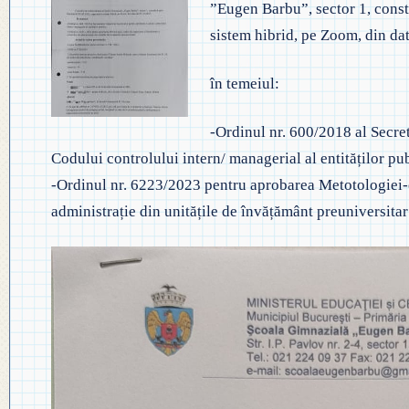
”Eugen Barbu”, sector 1, consti
◎ EVALUA
◎ GHID ÎNVĂȚĂMÂNT PREȘCO
sistem hibrid, pe Zoom, din da
◎ ACHIZIȚII
◎ ORDIN P
◎ CRITERII DE DEPARTAJARE
NAȚIONAL
◎ DOCUMENTE UTILE
în temeiul:
◎ ORDIN PRIVIND ÎNSCRIEREA 
◎ ADMITER
◎ REGULAMENT INTERN
-Ordinul nr. 600/2018 al Secre
PREȘCOLAR 2025-2026
Codului controlului intern/ managerial al entităților pu
◎ ADMITE
◎ REGULAMENT ORGANIZARE
-Ordinul nr. 6223/2023 pentru aprobarea Metotologiei-c
PROFESION
administrație din unitățile de învățământ preuniversitar
◎ FIȘĂ EVALUARE PERSONAL
◎ PROCED
◎ ÎNCADRARE PROFESORI
– EXAMENE
◎ PROFESORI LA CLASE
◎ DECLARAȚII INTERESE
◎ TRANSPARENTA VENITURI
◎ 2025