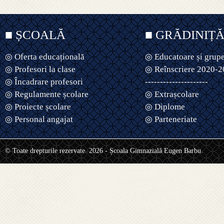
■ ȘCOALĂ
■ GRĂDINIȚ
◎ Oferta educațională
◎ Educatoare și grup
◎ Profesori la clase
◎ Reînscriere 2020-
◎ Încadrare profesori
---------------------
◎ Regulamente școlare
◎ Extrașcolare
◎ Proiecte școlare
◎ Diplome
◎ Personal angajat
◎ Parteneriate
© Toate drepturile rezervate. 2026 - Școala Gimnazială Eugen Barbu.