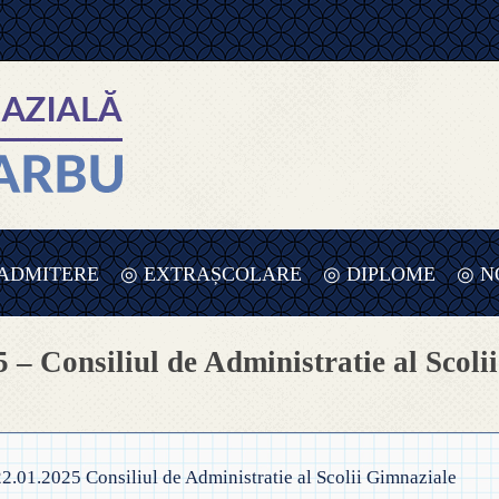
ADMITERE
◎ EXTRAȘCOLARE
◎ DIPLOME
◎ N
 ADMITERE ÎNVĂȚĂMÂNT
◎ PLANIFICARE SĂPTĂMÂNA
Consiliul de Administratie al Scolii
RIMAR – 2025-2026
VERDE – PREȘCOLAR – 2025
UPE
 ORDIN PRIVIND ÎNSCRIEREA ÎN
◎ SĂPTĂMÂNA VERDE –
MÂNT
NVĂȚĂMÂNT 2025-2026
ÎNVĂȚĂMÂNT PREȘCOLAR
REȘCOLAR
1.2025 Consiliul de Administratie al Scolii Gimnaziale