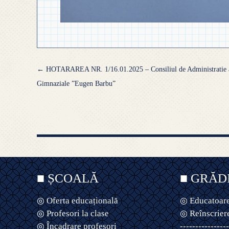
Navigare
←
HOTARAREA NR. 1/16.01.2025 – Consiliul de Administratie a
articole
Gimnaziale ”Eugen Barbu”
■ ȘCOALĂ
■ GRĂD
◎ Oferta educațională
◎ Educatoare
◎ Profesori la clase
◎ Reînscrier
◎ Încadrare profesori
----------------