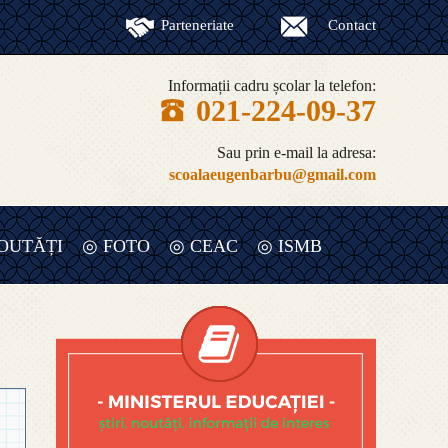
Parteneriate
Contact
Informații cadru școlar la telefon:
021-224-09-37
Sau prin e-mail la adresa:
scoalaeugenbarbu@gmail.com
OUTĂȚI
◎ FOTO
◎ CEAC
◎ ISMB
◎ RAPORT ANUAL DE EVALUARE
INTERNA