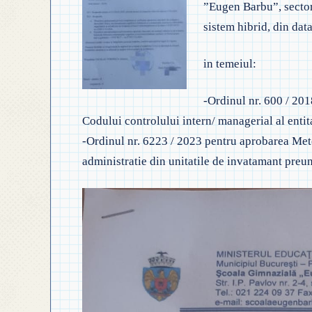
”Eugen Barbu”, sector 
◎
◎ GHID ÎNVĂȚĂMÂNT
sistem hibrid, din dat
◎ ACHIZIȚII
◎
◎ CRITERII DE DEPAR
N
◎ DOCUMENTE UTILE
in temeiul:
◎ ORDIN PRIVIND ÎNS
◎
◎ REGULAMENT INTERN
-Ordinul nr. 600 / 20
PREȘCOLAR 2025-2026
Codului controlului intern/ managerial al entit
◎
◎ REGULAMENT ORGANIZARE
-Ordinul nr. 6223 / 2023 pentru aprobarea Meto
P
administratie din unitatile de invatamant preun
◎ FIȘĂ EVALUARE PERSONAL
◎
◎ ÎNCADRARE PROFESORI
–
◎ PROFESORI LA CLASE
◎ DECLARAȚII INTERESE
◎ TRANSPARENTA VENITURI