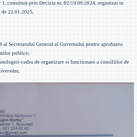
1, constituit prin Decizia nr, 82/19.09.2024, organizat in
 EVALUAREA NAȚIONALĂ
◎ SĂPTĂMÂNA VERDE –
 PREȘCOLAR
a de 22.01.2025,
ÎNVĂȚĂMÂNT PRIMAR
 ORDIN PRIVIND EVALUAREA
TAJARE
AȚIONALĂ
◎ SĂPTĂMÂNA VERDE –
ÎNVĂȚĂMÂNT GIMNAZIAL
CRIEREA ÎN
 ADMITERE LICEU
18 al Secretarului General al Guvernului pentru aprobarea
atilor publice;
 ADMITERE ÎNVĂŢĂMÂNT
tologiei-cadru de organizare si functionare a consiliilor de
ROFESIONAL ŞI/SAU DUAL
iversitar,
 PROCEDURĂ EGALIZARE ȘANSE
 EXAMENE NAȚIONALE 2021
◎ 2025