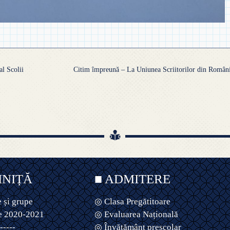
l Scolii
Citim împreună – La Uniunea Scriitorilor din Român
INIȚĂ
■ ADMITERE
 și grupe
◎ Clasa Pregătitoare
e 2020-2021
◎ Evaluarea Națională
-----
◎ Învățământ preșcolar