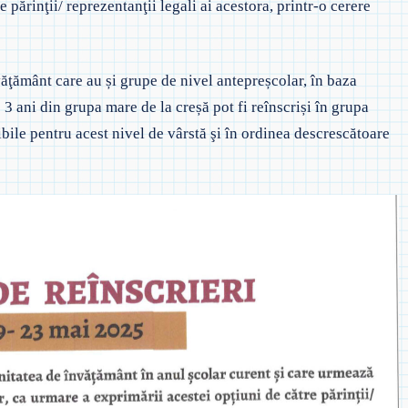
e părinţii/ reprezentanţii legali ai acestora, printr-o cerere
 EVALUAREA NAȚIONALĂ
◎ SĂPTĂMÂNA VERDE –
 PREȘCOLAR
ÎNVĂȚĂMÂNT PRIMAR
 ORDIN PRIVIND EVALUAREA
TAJARE
AȚIONALĂ
◎ SĂPTĂMÂNA VERDE –
văţământ care au și grupe de nivel antepreșcolar, în baza
ÎNVĂȚĂMÂNT GIMNAZIAL
e 3 ani din grupa mare de la creșă pot fi reînscriși în grupa
CRIEREA ÎN
 ADMITERE LICEU
ibile pentru acest nivel de vârstă şi în ordinea descrescătoare
 ADMITERE ÎNVĂŢĂMÂNT
ROFESIONAL ŞI/SAU DUAL
 PROCEDURĂ EGALIZARE ȘANSE
 EXAMENE NAȚIONALE 2021
◎ 2025