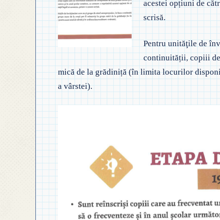
acestei opțiuni de cătr
◎
◎ GHID ÎNVĂȚĂMÂNT
scrisă.
◎ ACHIZIȚII
◎
◎ CRITERII DE DEPAR
N
Pentru unităţile de în
◎ DOCUMENTE UTILE
continuității, copiii d
◎ ORDIN PRIVIND ÎNS
◎
◎ REGULAMENT INTERN
mică de la grădiniță (în limita locurilor dispon
PREȘCOLAR 2025-2026
a vârstei).
◎
◎ REGULAMENT ORGANIZARE
P
◎ FIȘĂ EVALUARE PERSONAL
◎
◎ ÎNCADRARE PROFESORI
–
◎ PROFESORI LA CLASE
◎ DECLARAȚII INTERESE
◎ TRANSPARENTA VENITURI