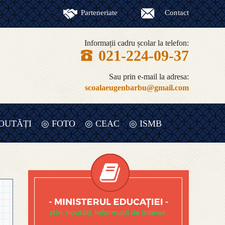
Parteneriate
Contact
Informații cadru școlar la telefon:
021-224-09-37
Sau prin e-mail la adresa:
scoalaeugenbarbu@gmail.com
OUTĂȚI
◎ FOTO
◎ CEAC
◎ ISMB
◎ RAPORT ANUAL DE EVALUARE
INTERNA