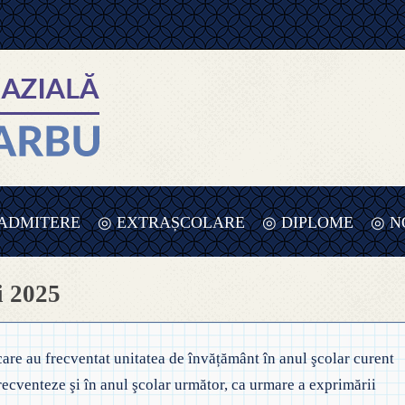
ADMITERE
◎ EXTRAȘCOLARE
◎ DIPLOME
◎ N
 ADMITERE ÎNVĂȚĂMÂNT
◎ PLANIFICARE SĂPTĂMÂNA
i 2025
RIMAR – 2025-2026
VERDE – PREȘCOLAR – 2025
UPE
 ORDIN PRIVIND ÎNSCRIEREA ÎN
◎ SĂPTĂMÂNA VERDE –
 care au frecventat unitatea de învățământ în anul şcolar curent
MÂNT
NVĂȚĂMÂNT 2025-2026
ÎNVĂȚĂMÂNT PREȘCOLAR
recventeze şi în anul şcolar următor, ca urmare a exprimării
REȘCOLAR