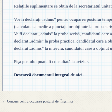
Relațiile suplimentare se obțin de la secretariatul unită
Vor fi declarați „admis” pentru ocuparea postului tempo
(calculate ca medie a punctajelor obținute la proba scri
Va fi declarat „admis” la proba scrisă, candidatul care 
declarat „admis” la proba practică, candidatul care a o
declarat „admis” la interviu, candidatul care a obținut
Fişa postului poate fi consultată la avizier.
Descarcă documentul integral de aici.
Navigare
←
Concurs pentru ocuparea postului de: Îngrijitor
articole