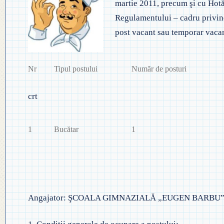
martie 2011, precum şi cu Hot
◎ EVALUA
◎ GHID ÎNVĂȚĂMÂNT PREȘCO
Regulamentului – cadru privind
◎ ACHIZIȚII
◎ ORDIN P
post vacant sau temporar vaca
◎ CRITERII DE DEPARTAJARE
NAȚIONAL
◎ DOCUMENTE UTILE
◎ ORDIN PRIVIND ÎNSCRIEREA 
◎ ADMITER
◎ REGULAMENT INTERN
Nr
Tipul postului
Număr de posturi
PREȘCOLAR 2025-2026
◎ ADMITE
◎ REGULAMENT ORGANIZARE
crt
PROFESION
◎ FIȘĂ EVALUARE PERSONAL
◎ PROCED
1
Bucătar
1
◎ ÎNCADRARE PROFESORI
– EXAMENE
◎ PROFESORI LA CLASE
◎ DECLARAȚII INTERESE
Angajator: ŞCOALA GIMNAZIALĂ „EUGEN BARBU
◎ TRANSPARENTA VENITURI
◎ 2025