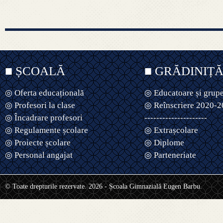
■ ȘCOALĂ
■ GRĂDINIȚ
◎ Oferta educațională
◎ Educatoare și grup
◎ Profesori la clase
◎ Reînscriere 2020-
◎ Încadrare profesori
---------------------
◎ Regulamente școlare
◎ Extrașcolare
◎ Proiecte școlare
◎ Diplome
◎ Personal angajat
◎ Parteneriate
© Toate drepturile rezervate. 2026 - Școala Gimnazială Eugen Barbu.