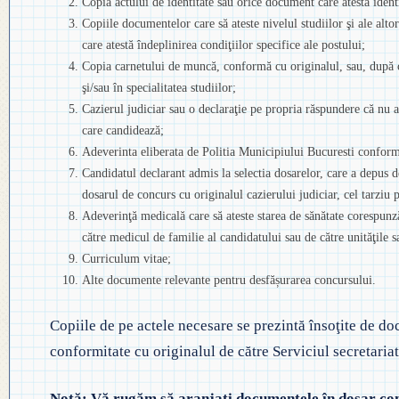
Copia actului de identitate sau orice document care atestă identi
Copiile documentelor care să ateste nivelul studiilor şi ale alto
care atestă îndeplinirea condiţiilor specifice ale postului;
Copia carnetului de muncă, conformă cu originalul, sau, după c
şi/sau în specialitatea studiilor;
Cazierul judiciar sau o declaraţie pe propria răspundere că nu 
care candidează;
Adeverinta eliberata de Politia Municipiului Bucuresti confor
Candidatul declarant admis la selectia dosarelor, care a depus 
dosarul de concurs cu originalul cazierului judiciar, cel tarziu
Adeverinţă medicală care să ateste starea de sănătate corespunză
către medicul de familie al candidatului sau de către unităţile sa
Curriculum vitae;
Alte documente relevante pentru desfășurarea concursului.
Copiile de pe actele necesare se prezintă însoţite de do
conformitate cu originalul de către Serviciul secretariat
Notă: Vă rugăm să aranjaţi documentele în dosar con