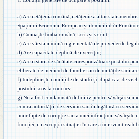
1. Condiții generale de ocupare a postului:
◎ PLAN DE DEZVOLTARE
◎ 2024
INSTITUȚIONALĂ
a) Are cetăţenia română, cetăţenie a altor state membre
◎ 2020
Spaţiului Economic European şi domiciliul în România
b) Cunoaşte limba română, scris şi vorbit;
◎ 2019
c) Are vârsta minimă reglementată de prevederile legal
d) Are capacitate deplină de exerciţiu;
e) Are o stare de sănătate coresponzătoare postului pen
eliberate de medicul de familie sau de unităţile sanitare 
f) Indeplineşte condiţiile de studii şi, după caz, de vech
postului scos la concurs;
g) Nu a fost condamnată definitiv pentru săvârşirea unei
contra autorităţii, de serviciu sau în legătură cu serviciu
unor fapte de corupţie sau a unei infracţiuni săvârşite c
funcţiei, cu excepţia situaţiei în care a intervenit reabili