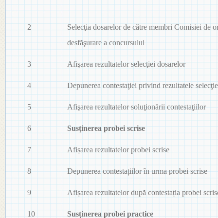
2
Selecţia dosarelor de către membri Comisiei de or
desfăşurare a concursului
3
Afişarea rezultatelor selecţiei dosarelor
4
Depunerea contestaţiei privind rezultatele selecţie
5
Afişarea rezultatelor soluţionării contestaţiilor
6
Susținerea probei scrise
7
Afișarea rezultatelor probei scrise
8
Depunerea contestațiilor în urma probei scrise
9
Afișarea rezultatelor după contestația probei scris
10
Susținerea probei practice