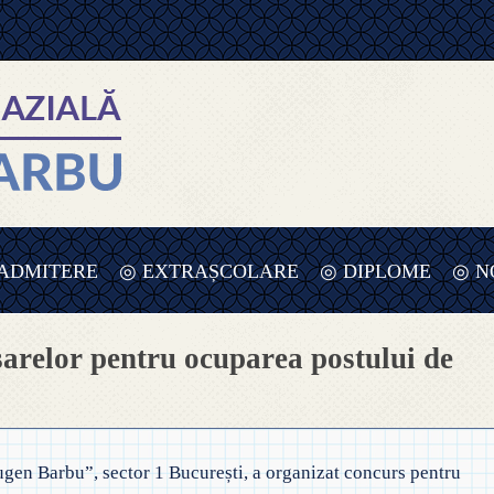
ADMITERE
◎ EXTRAȘCOLARE
◎ DIPLOME
◎ N
 ADMITERE ÎNVĂȚĂMÂNT
◎ PLANIFICARE SĂPTĂMÂNA
sarelor pentru ocuparea postului de
RIMAR – 2025-2026
VERDE – PREȘCOLAR – 2025
UPE
 ORDIN PRIVIND ÎNSCRIEREA ÎN
◎ SĂPTĂMÂNA VERDE –
MÂNT
NVĂȚĂMÂNT 2025-2026
ÎNVĂȚĂMÂNT PREȘCOLAR
REȘCOLAR
gen Barbu”, sector 1 București, a organizat concurs pentru