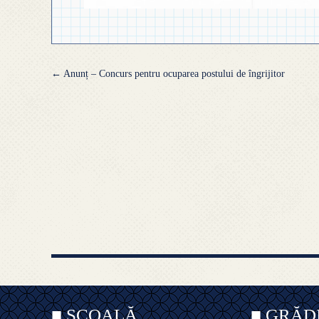
Navigare
←
Anunț – Concurs pentru ocuparea postului de îngrijitor
articole
■ ȘCOALĂ
■ GRĂD