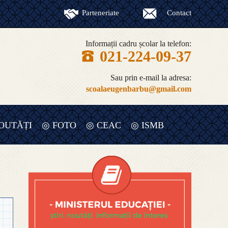
Parteneriate
Contact
Informații cadru școlar la telefon:
021-224-09-37
Sau prin e-mail la adresa:
scoalaeugenbarbu@gmail.com
OUTĂȚI
◎ FOTO
◎ CEAC
◎ ISMB
◎ RAPORT ANUAL DE EVALUARE
INTERNA