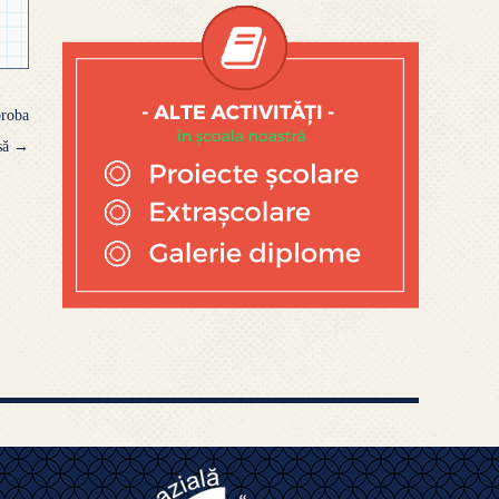
proba
isă
→