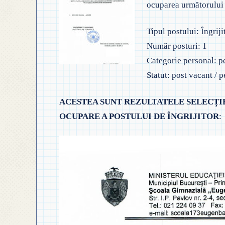
ocuparea următorului 
◎
◎ GHID ÎNVĂȚĂMÂNT
◎ ACHIZIȚII
◎
Tipul postului: Îngriji
◎ CRITERII DE DEPAR
N
◎ DOCUMENTE UTILE
Număr posturi: 1
Categorie personal: p
◎ ORDIN PRIVIND ÎNS
◎
◎ REGULAMENT INTERN
Statut: post vacant / 
PREȘCOLAR 2025-2026
◎
◎ REGULAMENT ORGANIZARE
ACESTEA SUNT REZULTATELE SELECȚI
P
OCUPARE A POSTULUI DE ÎNGRIJITOR
◎ FIȘĂ EVALUARE PERSONAL
:
◎
◎ ÎNCADRARE PROFESORI
–
◎ PROFESORI LA CLASE
◎ DECLARAȚII INTERESE
◎ TRANSPARENTA VENITURI