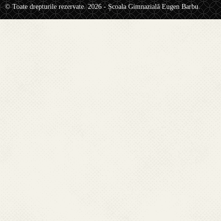
© Toate drepturile rezervate. 2026 - Școala Gimnazială Eugen Barbu.