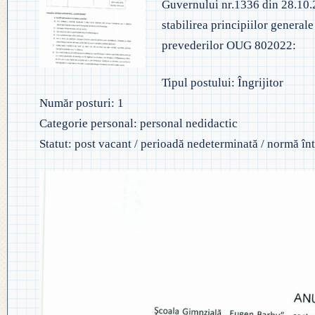
Guvernului nr.1336 din 28.10.
◎ EVALUA
◎ GHID ÎNVĂȚĂMÂNT PREȘCO
stabilirea principiilor general
◎ ACHIZIȚII
◎ ORDIN P
prevederilor OUG 802022:
◎ CRITERII DE DEPARTAJARE
NAȚIONAL
◎ DOCUMENTE UTILE
Tipul postului: Îngrijitor
◎ ORDIN PRIVIND ÎNSCRIEREA 
◎ ADMITER
◎ REGULAMENT INTERN
Număr posturi: 1
PREȘCOLAR 2025-2026
Categorie personal: personal nedidactic
◎ ADMITE
◎ REGULAMENT ORGANIZARE
Statut: post vacant / perioadă nedeterminată / normă în
PROFESION
◎ FIȘĂ EVALUARE PERSONAL
◎ PROCED
◎ ÎNCADRARE PROFESORI
– EXAMENE
◎ PROFESORI LA CLASE
◎ DECLARAȚII INTERESE
◎ TRANSPARENTA VENITURI
◎ 2025