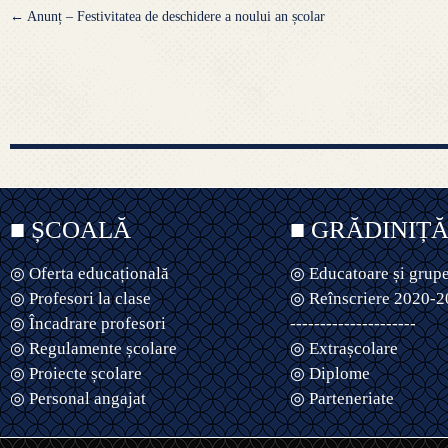
Navigare
←
Anunț – Festivitatea de deschidere a noului an școlar
articole
■ ȘCOALĂ
■ GRĂDINIȚ
◎ Oferta educațională
◎ Educatoare și grup
◎ Profesori la clase
◎ Reînscriere 2020-
◎ Încadrare profesori
---------------------
◎ Regulamente școlare
◎ Extrașcolare
◎ Proiecte școlare
◎ Diplome
◎ Personal angajat
◎ Parteneriate