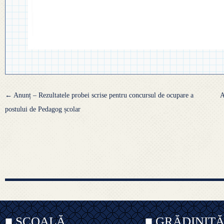
Navigare
←
Anunț – Rezultatele probei scrise pentru concursul de ocupare a
A
articole
postului de Pedagog școlar
■ ȘCOALĂ
■ GRĂDINIȚ