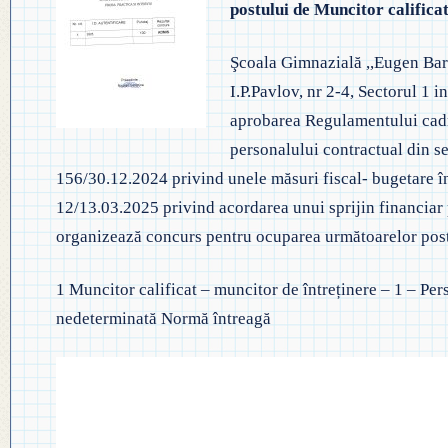
postului de Muncitor calificat
◎ EVALUA
◎ GHID ÎNVĂȚĂMÂNT PREȘCO
◎ ACHIZIȚII
◎ ORDIN P
Şcoala Gimnazială ,,Eugen Barb
◎ CRITERII DE DEPARTAJARE
NAȚIONAL
◎ DOCUMENTE UTILE
I.P.Pavlov, nr 2-4, Sectorul 1
aprobarea Regulamentului cadru
◎ ORDIN PRIVIND ÎNSCRIEREA 
◎ ADMITER
◎ REGULAMENT INTERN
personalului contractual din se
PREȘCOLAR 2025-2026
156/30.12.2024 privind unele măsuri fiscal- bugetare în
◎ ADMITE
◎ REGULAMENT ORGANIZARE
12/13.03.2025 privind acordarea unui sprijin financiar 
PROFESION
◎ FIȘĂ EVALUARE PERSONAL
organizează concurs pentru ocuparea următoarelor post
◎ PROCED
◎ ÎNCADRARE PROFESORI
– EXAMENE
1 Muncitor calificat – muncitor de întreținere – 1 – Pe
nedeterminată Normă întreagă
◎ PROFESORI LA CLASE
◎ DECLARAȚII INTERESE
◎ TRANSPARENTA VENITURI
◎ 2025