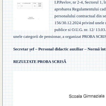
I.P.Pavlov, nr 2-4, Sectorul 1
◎ EVALUA
◎ GHID ÎNVĂȚĂMÂNT PREȘCO
aprobarea Regulamentului cadru
◎ ACHIZIȚII
◎ ORDIN P
personalului contractual din se
◎ CRITERII DE DEPARTAJARE
NAȚIONAL
◎ DOCUMENTE UTILE
156/30.12.2024 privind unele m
◎ ORDIN PRIVIND ÎNSCRIEREA 
publice si O.U.G. nr. 12/ 13.03
◎ ADMITER
◎ REGULAMENT INTERN
PREȘCOLAR 2025-2026
unele categorii de pensionar, a organizat PROBA SCRIS
◎ ADMITE
◎ REGULAMENT ORGANIZARE
Secretar șef – Personal didactic auxiliar – Normă în
PROFESION
◎ FIȘĂ EVALUARE PERSONAL
◎ PROCED
REZULTATE PROBA SCRISĂ
◎ ÎNCADRARE PROFESORI
– EXAMENE
◎ PROFESORI LA CLASE
◎ DECLARAȚII INTERESE
◎ TRANSPARENTA VENITURI
◎ 2025