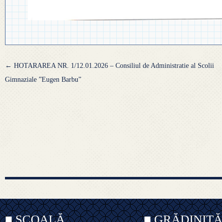
Navigare
←
HOTARAREA NR. 1/12.01.2026 – Consiliul de Administratie al Scolii
articole
Gimnaziale ”Eugen Barbu”
■ ȘCOALĂ
■ GRĂDINIȚ