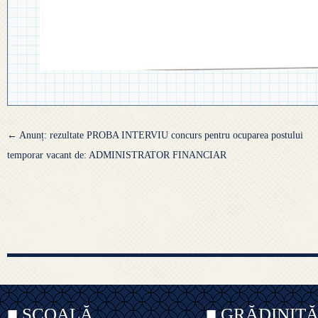
Navigare
←
Anunț: rezultate PROBA INTERVIU concurs pentru ocuparea postului
articole
temporar vacant de: ADMINISTRATOR FINANCIAR
■ ȘCOALĂ
■ GRĂDINIȚ