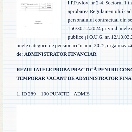
I.P.Pavlov, nr 2-4, Sectorul 1
◎ EVALUA
◎ GHID ÎNVĂȚĂMÂNT PREȘCO
aprobarea Regulamentului cadru
◎ ACHIZIȚII
◎ ORDIN P
personalului contractual din se
◎ CRITERII DE DEPARTAJARE
NAȚIONAL
◎ DOCUMENTE UTILE
156/30.12.2024 privind unele m
◎ ORDIN PRIVIND ÎNSCRIEREA 
publice și O.U.G. nr. 12/13.03
◎ ADMITER
◎ REGULAMENT INTERN
PREȘCOLAR 2025-2026
unele categorii de pensionari în anul 2025, organizeaz
◎ ADMITE
de:
ADMINISTRATOR FINANCIAR
◎ REGULAMENT ORGANIZARE
PROFESION
◎ FIȘĂ EVALUARE PERSONAL
REZULTATELE PROBA PRACTICĂ PENTRU CONC
◎ PROCED
TEMPORAR VACANT DE ADMINISTRATOR FINA
◎ ÎNCADRARE PROFESORI
– EXAMENE
1. ID 289 – 100 PUNCTE – ADMIS
◎ PROFESORI LA CLASE
◎ DECLARAȚII INTERESE
◎ TRANSPARENTA VENITURI
◎ 2025