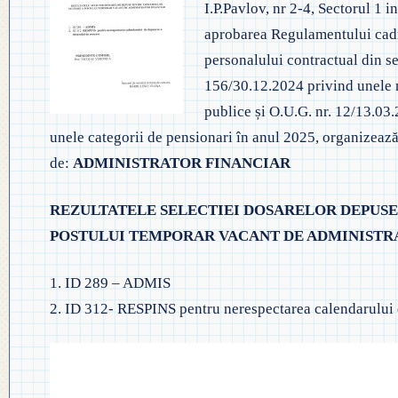
I.P.Pavlov, nr 2-4, Sectorul 1
◎ EVALUA
◎ GHID ÎNVĂȚĂMÂNT PREȘCO
aprobarea Regulamentului cadru
◎ ACHIZIȚII
◎ ORDIN P
personalului contractual din se
◎ CRITERII DE DEPARTAJARE
NAȚIONAL
◎ DOCUMENTE UTILE
156/30.12.2024 privind unele m
◎ ORDIN PRIVIND ÎNSCRIEREA 
publice și O.U.G. nr. 12/13.03
◎ ADMITER
◎ REGULAMENT INTERN
PREȘCOLAR 2025-2026
unele categorii de pensionari în anul 2025, organizeaz
◎ ADMITE
de:
ADMINISTRATOR FINANCIAR
◎ REGULAMENT ORGANIZARE
PROFESION
◎ FIȘĂ EVALUARE PERSONAL
REZULTATELE SELECTIEI DOSARELOR DEPUSE
◎ PROCED
POSTULUI TEMPORAR VACANT DE ADMINISTR
◎ ÎNCADRARE PROFESORI
– EXAMENE
1. ID 289 – ADMIS
◎ PROFESORI LA CLASE
2. ID 312- RESPINS pentru nerespectarea calendarului
◎ DECLARAȚII INTERESE
◎ TRANSPARENTA VENITURI
◎ 2025