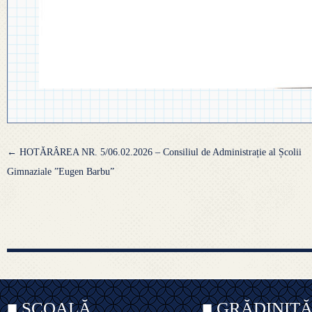
Navigare
←
HOTĂRÂREA NR. 5/06.02.2026 – Consiliul de Administrație al Școlii
articole
Gimnaziale ”Eugen Barbu”
■ ȘCOALĂ
■ GRĂDINIȚ