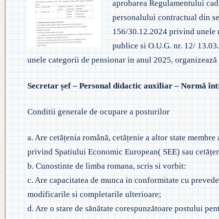
aprobarea Regulamentului cadru
◎ EVALUA
◎ GHID ÎNVĂȚĂMÂNT PREȘCO
personalului contractual din se
◎ ACHIZIȚII
◎ ORDIN P
156/30.12.2024 privind unele m
◎ CRITERII DE DEPARTAJARE
NAȚIONAL
◎ DOCUMENTE UTILE
publice si O.U.G. nr. 12/ 13.03
◎ ORDIN PRIVIND ÎNSCRIEREA 
unele categorii de pensionar in anul 2025, organizeaz
◎ ADMITER
◎ REGULAMENT INTERN
PREȘCOLAR 2025-2026
Secretar șef – Personal didactic auxiliar – Normă în
◎ ADMITE
◎ REGULAMENT ORGANIZARE
PROFESION
Conditii generale de ocupare a posturilor
◎ FIȘĂ EVALUARE PERSONAL
◎ PROCED
◎ ÎNCADRARE PROFESORI
a. Are cetățenia română, cetățenie a altor state membre 
– EXAMENE
privind Spatiului Economic European( SEE) sau cetățen
◎ PROFESORI LA CLASE
b. Cunostinte de limba romana, scris si vorbit:
c. Are capacitatea de munca in conformitate cu prevede
◎ DECLARAȚII INTERESE
modificarile si completarile ulterioare;
◎ TRANSPARENTA VENITURI
◎ 2025
d. Are o stare de sănătate corespunzătoare postului pent