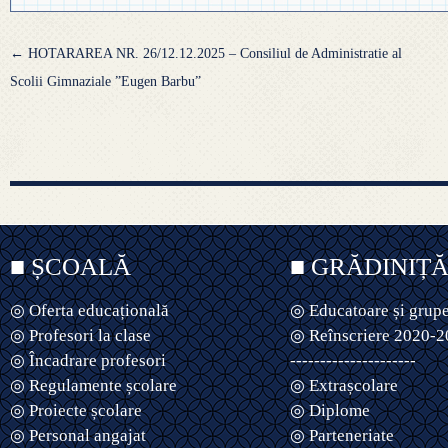
Navigare
←
HOTARAREA NR. 26/12.12.2025 – Consiliul de Administratie al
articole
Scolii Gimnaziale ”Eugen Barbu”
■ ȘCOALĂ
■ GRĂDINIȚ
◎ Oferta educațională
◎ Educatoare și grup
◎ Profesori la clase
◎ Reînscriere 2020-
◎ Încadrare profesori
---------------------
◎ Regulamente școlare
◎ Extrașcolare
◎ Proiecte școlare
◎ Diplome
◎ Personal angajat
◎ Parteneriate